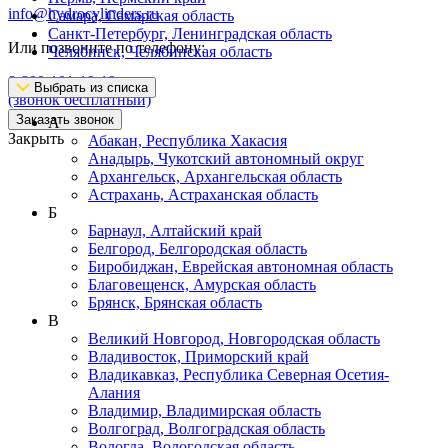
info@hydrocylinders.ru
Самара, Самарская область
Санкт-Петербург, Ленинградская область
Или позвоните по телефону:
Челябинск, Челябинская область
8-800-101-19-19
Выбрать из списка
(звонок бесплатный)
Заказать звонок
А
Закрыть
Абакан, Республика Хакасия
Анадырь, Чукотский автономный округ
Архангельск, Архангельская область
Астрахань, Астраханская область
Б
Барнаул, Алтайский край
Белгород, Белгородская область
Биробиджан, Еврейская автономная область
Благовещенск, Амурская область
Брянск, Брянская область
В
Великий Новгород, Новгородская область
Владивосток, Приморский край
Владикавказ, Республика Северная Осетия-
Алания
Владимир, Владимирская область
Волгоград, Волгоградская область
Вологда, Вологодская область