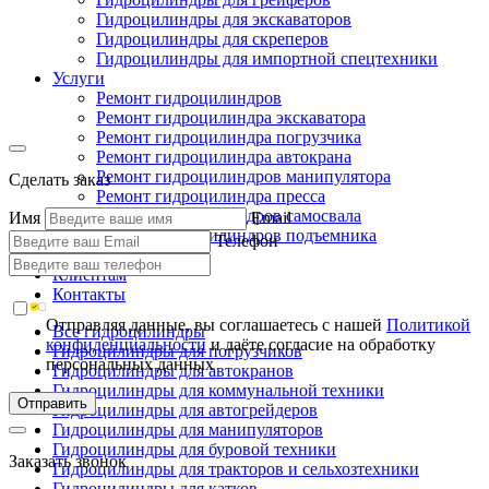
Гидроцилиндры для экскаваторов
Гидроцилиндры для скреперов
Гидроцилиндры для импортной спецтехники
Услуги
Ремонт гидроцилиндров
Ремонт гидроцилиндра экскаватора
Ремонт гидроцилиндра погрузчика
Ремонт гидроцилиндра автокрана
Ремонт гидроцилиндров манипулятора
Сделать заказ
Ремонт гидроцилиндра пресса
Ремонт гидроцилиндров самосвала
Имя
Email
Ремонт гидроцилиндров подъемника
Телефон
Производство
Клиентам
Контакты
Отправляя данные, вы соглашаетесь с нашей
Политикой
Все гидроцилиндры
конфиденциальности
и даёте согласие на обработку
Гидроцилиндры для погрузчиков
персональных данных
Гидроцилиндры для автокранов
Гидроцилиндры для коммунальной техники
Отправить
Гидроцилиндры для автогрейдеров
Гидроцилиндры для манипуляторов
Гидроцилиндры для буровой техники
Заказать звонок
Гидроцилиндры для тракторов и сельхозтехники
Гидроцилиндры для катков