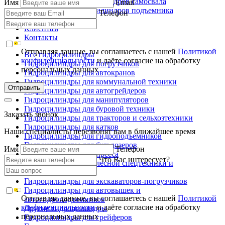
Ремонт гидроцилиндров самосвала
Имя
Email
Ремонт гидроцилиндров подъемника
Телефон
Производство
Клиентам
Контакты
Отправляя данные, вы соглашаетесь с нашей
Политикой
Все гидроцилиндры
конфиденциальности
и даёте согласие на обработку
Гидроцилиндры для погрузчиков
персональных данных
Гидроцилиндры для автокранов
Гидроцилиндры для коммунальной техники
Отправить
Гидроцилиндры для автогрейдеров
Гидроцилиндры для манипуляторов
Гидроцилиндры для буровой техники
Заказать звонок
Гидроцилиндры для тракторов и сельхозтехники
Гидроцилиндры для катков
Наши специалисты перезвонят вам в ближайшее время
Гидроцилиндры для гидроподъемников
Гидроцилиндры для бульдозеров
Имя
Телефон
Гидроцилиндры для пресса
Что Вас интересует?
Гидроцилиндры для лесной спецтехники и
металловозов
Гидроцилиндры для экскаваторов-погрузчиков
Гидроцилиндры для автовышек и
Отправляя данные, вы соглашаетесь с нашей
Политикой
автогидроподъемников
конфиденциальности
и даёте согласие на обработку
Другие гидроцилиндры
персональных данных
Гидроцилиндры для грейферов