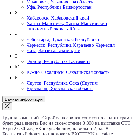
Ульяновск, Ульяновская область
Уфа, Республика Башкортостан
Х
Хабаровск, Хабаровский край
Ханты-Мансийск, Ханты-Мансийский
автономный округ - Югра
Ч
Чебоксары, Чувашская Республика
Черкесск, Республика Карачаево-Черкесия
Чита, Забайкальский край
Э
Элиста, Республика Калмыкия
Ю
Южно-Сахалинск, Сахалинская область
Я
Якутск, Республика Саха (Якутия)
Ярославль, Ярославская область
Важная информация
Группа компаний «Строймашсервис» совместно с партнерами
будет рада видеть Вас на своем стенде 8‑300 на выставке CTT
Expo
27‑30 мая
, «Крокус‑Экспо», павильон 2, зал 8.
Бесплатный билет по промокоду EXCTTYN на сайте