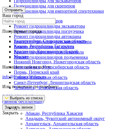
Гидроцилиндры для экскаваторов
Гидроцилиндры для скреперов
Отправить
Гидроцилиндры для импортной спецтехники
Ваш город
Ремонт гидроцилиндров
Ремонт гидроцилиндра экскаватора
Популярные города
Ремонт гидроцилиндра погрузчика
Ремонт гидроцилиндра автокрана
Екатеринбург, Свердловская область
Ремонт гидроцилиндров манипулятора
Казань, Республика Татарстан
Ремонт гидроцилиндра пресса
Краснодар, Краснодарский край
Ремонт гидроцилиндров самосвала
Москва
Ремонт гидроцилиндров подъемника
Нижний Новгород, Нижегородская область
Напишите нам на почту:
Новосибирск, Новосибирская область
Пермь, Пермский край
info@hydrocylinders.ru
Самара, Самарская область
Санкт-Петербург, Ленинградская область
Или позвоните по телефону:
Челябинск, Челябинская область
8-800-101-19-19
Выбрать из списка
(звонок бесплатный)
Заказать звонок
А
Закрыть
Абакан, Республика Хакасия
Анадырь, Чукотский автономный округ
Архангельск, Архангельская область
Астрахань, Астраханская область