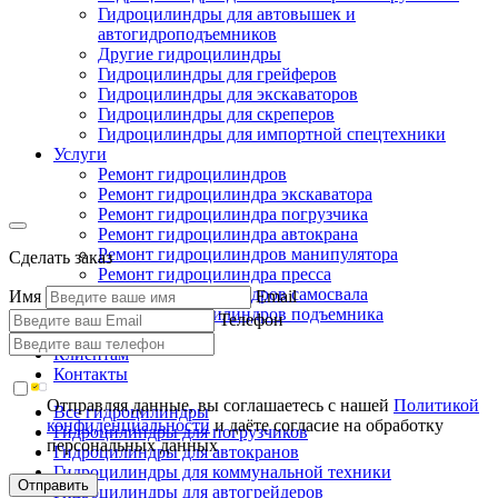
Гидроцилиндры для автовышек и
автогидроподъемников
Другие гидроцилиндры
Гидроцилиндры для грейферов
Гидроцилиндры для экскаваторов
Гидроцилиндры для скреперов
Гидроцилиндры для импортной спецтехники
Услуги
Ремонт гидроцилиндров
Ремонт гидроцилиндра экскаватора
Ремонт гидроцилиндра погрузчика
Ремонт гидроцилиндра автокрана
Ремонт гидроцилиндров манипулятора
Сделать заказ
Ремонт гидроцилиндра пресса
Ремонт гидроцилиндров самосвала
Имя
Email
Ремонт гидроцилиндров подъемника
Телефон
Производство
Клиентам
Контакты
Отправляя данные, вы соглашаетесь с нашей
Политикой
Все гидроцилиндры
конфиденциальности
и даёте согласие на обработку
Гидроцилиндры для погрузчиков
персональных данных
Гидроцилиндры для автокранов
Гидроцилиндры для коммунальной техники
Отправить
Гидроцилиндры для автогрейдеров