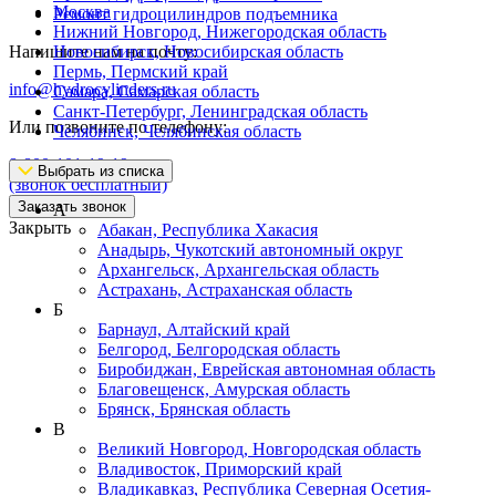
Москва
Ремонт гидроцилиндров подъемника
Нижний Новгород, Нижегородская область
Напишите нам на почту:
Новосибирск, Новосибирская область
Пермь, Пермский край
info@hydrocylinders.ru
Самара, Самарская область
Санкт-Петербург, Ленинградская область
Или позвоните по телефону:
Челябинск, Челябинская область
8-800-101-19-19
Выбрать из списка
(звонок бесплатный)
Заказать звонок
А
Закрыть
Абакан, Республика Хакасия
Анадырь, Чукотский автономный округ
Архангельск, Архангельская область
Астрахань, Астраханская область
Б
Барнаул, Алтайский край
Белгород, Белгородская область
Биробиджан, Еврейская автономная область
Благовещенск, Амурская область
Брянск, Брянская область
В
Великий Новгород, Новгородская область
Владивосток, Приморский край
Владикавказ, Республика Северная Осетия-