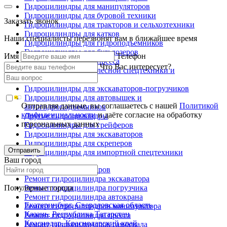
Гидроцилиндры для манипуляторов
Гидроцилиндры для буровой техники
Заказать звонок
Гидроцилиндры для тракторов и сельхозтехники
Гидроцилиндры для катков
Наши специалисты перезвонят вам в ближайшее время
Гидроцилиндры для гидроподъемников
Гидроцилиндры для бульдозеров
Имя
Телефон
Гидроцилиндры для пресса
Что Вас интересует?
Гидроцилиндры для лесной спецтехники и
металловозов
Гидроцилиндры для экскаваторов-погрузчиков
Гидроцилиндры для автовышек и
Отправляя данные, вы соглашаетесь с нашей
Политикой
автогидроподъемников
конфиденциальности
и даёте согласие на обработку
Другие гидроцилиндры
персональных данных
Гидроцилиндры для грейферов
Гидроцилиндры для экскаваторов
Гидроцилиндры для скреперов
Отправить
Гидроцилиндры для импортной спецтехники
Ваш город
Ремонт гидроцилиндров
Ремонт гидроцилиндра экскаватора
Популярные города
Ремонт гидроцилиндра погрузчика
Ремонт гидроцилиндра автокрана
Екатеринбург, Свердловская область
Ремонт гидроцилиндров манипулятора
Казань, Республика Татарстан
Ремонт гидроцилиндра пресса
Краснодар, Краснодарский край
Ремонт гидроцилиндров самосвала