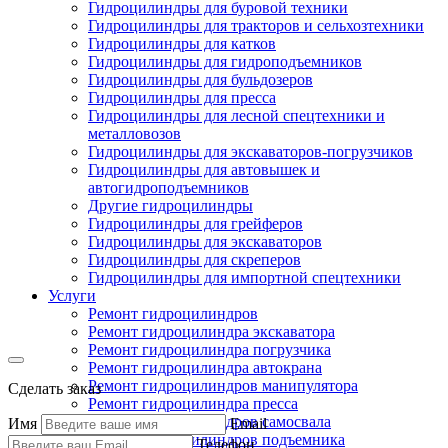
Гидроцилиндры для буровой техники
Гидроцилиндры для тракторов и сельхозтехники
Гидроцилиндры для катков
Гидроцилиндры для гидроподъемников
Гидроцилиндры для бульдозеров
Гидроцилиндры для пресса
Гидроцилиндры для лесной спецтехники и
металловозов
Гидроцилиндры для экскаваторов-погрузчиков
Гидроцилиндры для автовышек и
автогидроподъемников
Другие гидроцилиндры
Гидроцилиндры для грейферов
Гидроцилиндры для экскаваторов
Гидроцилиндры для скреперов
Гидроцилиндры для импортной спецтехники
Услуги
Ремонт гидроцилиндров
Ремонт гидроцилиндра экскаватора
Ремонт гидроцилиндра погрузчика
Ремонт гидроцилиндра автокрана
Ремонт гидроцилиндров манипулятора
Сделать заказ
Ремонт гидроцилиндра пресса
Ремонт гидроцилиндров самосвала
Имя
Email
Ремонт гидроцилиндров подъемника
Телефон