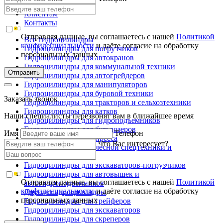
Производство
Клиентам
Контакты
Отправляя данные, вы соглашаетесь с нашей
Политикой
Все гидроцилиндры
конфиденциальности
и даёте согласие на обработку
Гидроцилиндры для погрузчиков
персональных данных
Гидроцилиндры для автокранов
Гидроцилиндры для коммунальной техники
Отправить
Гидроцилиндры для автогрейдеров
Гидроцилиндры для манипуляторов
Гидроцилиндры для буровой техники
Заказать звонок
Гидроцилиндры для тракторов и сельхозтехники
Гидроцилиндры для катков
Наши специалисты перезвонят вам в ближайшее время
Гидроцилиндры для гидроподъемников
Гидроцилиндры для бульдозеров
Имя
Телефон
Гидроцилиндры для пресса
Что Вас интересует?
Гидроцилиндры для лесной спецтехники и
металловозов
Гидроцилиндры для экскаваторов-погрузчиков
Гидроцилиндры для автовышек и
Отправляя данные, вы соглашаетесь с нашей
Политикой
автогидроподъемников
конфиденциальности
и даёте согласие на обработку
Другие гидроцилиндры
персональных данных
Гидроцилиндры для грейферов
Гидроцилиндры для экскаваторов
Гидроцилиндры для скреперов