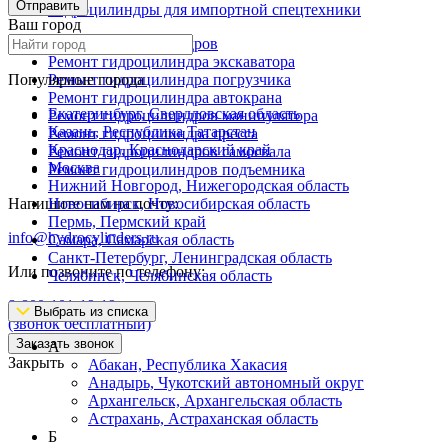
Отправить
Гидроцилиндры для импортной спецтехники
Ваш город
Ремонт гидроцилиндров
Ремонт гидроцилиндра экскаватора
Популярные города
Ремонт гидроцилиндра погрузчика
Ремонт гидроцилиндра автокрана
Екатеринбург, Свердловская область
Ремонт гидроцилиндров манипулятора
Казань, Республика Татарстан
Ремонт гидроцилиндра пресса
Краснодар, Краснодарский край
Ремонт гидроцилиндров самосвала
Москва
Ремонт гидроцилиндров подъемника
Нижний Новгород, Нижегородская область
Напишите нам на почту:
Новосибирск, Новосибирская область
Пермь, Пермский край
info@hydrocylinders.ru
Самара, Самарская область
Санкт-Петербург, Ленинградская область
Или позвоните по телефону:
Челябинск, Челябинская область
8-800-101-19-19
Выбрать из списка
(звонок бесплатный)
Заказать звонок
А
Закрыть
Абакан, Республика Хакасия
Анадырь, Чукотский автономный округ
Архангельск, Архангельская область
Астрахань, Астраханская область
Б