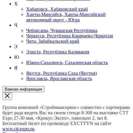
Х
Хабаровск, Хабаровский край
Ханты-Мансийск, Ханты-Мансийский
автономный округ - Югра
Ч
Чебоксары, Чувашская Республика
Черкесск, Республика Карачаево-Черкесия
Чита, Забайкальский край
Э
Элиста, Республика Калмыкия
Ю
Южно-Сахалинск, Сахалинская область
Я
Якутск, Республика Саха (Якутия)
Ярославль, Ярославская область
Важная информация
Группа компаний «Строймашсервис» совместно с партнерами
будет рада видеть Вас на своем стенде 8‑300 на выставке CTT
Expo
27‑30 мая
, «Крокус‑Экспо», павильон 2, зал 8.
Бесплатный билет по промокоду EXCTTYN на сайте
www.сtt-expo.ru
.