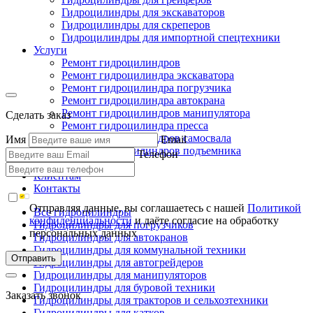
Гидроцилиндры для экскаваторов
Гидроцилиндры для скреперов
Гидроцилиндры для импортной спецтехники
Услуги
Ремонт гидроцилиндров
Ремонт гидроцилиндра экскаватора
Ремонт гидроцилиндра погрузчика
Ремонт гидроцилиндра автокрана
Ремонт гидроцилиндров манипулятора
Сделать заказ
Ремонт гидроцилиндра пресса
Ремонт гидроцилиндров самосвала
Имя
Email
Ремонт гидроцилиндров подъемника
Телефон
Производство
Клиентам
Контакты
Отправляя данные, вы соглашаетесь с нашей
Политикой
Все гидроцилиндры
конфиденциальности
и даёте согласие на обработку
Гидроцилиндры для погрузчиков
персональных данных
Гидроцилиндры для автокранов
Гидроцилиндры для коммунальной техники
Отправить
Гидроцилиндры для автогрейдеров
Гидроцилиндры для манипуляторов
Гидроцилиндры для буровой техники
Заказать звонок
Гидроцилиндры для тракторов и сельхозтехники
Гидроцилиндры для катков