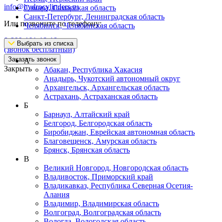
info@hydrocylinders.ru
Самара, Самарская область
Санкт-Петербург, Ленинградская область
Или позвоните по телефону:
Челябинск, Челябинская область
8-800-101-19-19
Выбрать из списка
(звонок бесплатный)
Заказать звонок
А
Закрыть
Абакан, Республика Хакасия
Анадырь, Чукотский автономный округ
Архангельск, Архангельская область
Астрахань, Астраханская область
Б
Барнаул, Алтайский край
Белгород, Белгородская область
Биробиджан, Еврейская автономная область
Благовещенск, Амурская область
Брянск, Брянская область
В
Великий Новгород, Новгородская область
Владивосток, Приморский край
Владикавказ, Республика Северная Осетия-
Алания
Владимир, Владимирская область
Волгоград, Волгоградская область
Вологда, Вологодская область