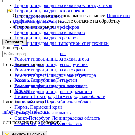
Гидроцилиндры для экскаваторов-погрузчиков
Гидроцилиндры для автовышек и
Отправляя данные, вы соглашаетесь с нашей
Политикой
автогидроподъемников
конфиденциальности
и даёте согласие на обработку
Другие гидроцилиндры
персональных данных
Гидроцилиндры для грейферов
Гидроцилиндры для экскаваторов
Гидроцилиндры для скреперов
Отправить
Гидроцилиндры для импортной спецтехники
Ваш город
Ремонт гидроцилиндров
Ремонт гидроцилиндра экскаватора
Популярные города
Ремонт гидроцилиндра погрузчика
Ремонт гидроцилиндра автокрана
Екатеринбург, Свердловская область
Ремонт гидроцилиндров манипулятора
Казань, Республика Татарстан
Ремонт гидроцилиндра пресса
Краснодар, Краснодарский край
Ремонт гидроцилиндров самосвала
Москва
Ремонт гидроцилиндров подъемника
Нижний Новгород, Нижегородская область
Напишите нам на почту:
Новосибирск, Новосибирская область
Пермь, Пермский край
info@hydrocylinders.ru
Самара, Самарская область
Санкт-Петербург, Ленинградская область
Или позвоните по телефону:
Челябинск, Челябинская область
8-800-101-19-19
Выбрать из списка