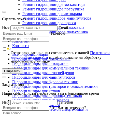
Ремонт гидроцилиндра экскаватора
Ремонт гидроцилиндра погрузчика
Ремонт гидроцилиндра автокрана
Ремонт гидроцилиндров манипулятора
Сделать заказ
Ремонт гидроцилиндра пресса
Ремонт гидроцилиндров самосвала
Имя
Email
Ремонт гидроцилиндров подъемника
Телефон
Производство
Клиентам
Контакты
Отправляя данные, вы соглашаетесь с нашей
Политикой
Все гидроцилиндры
конфиденциальности
и даёте согласие на обработку
Гидроцилиндры для погрузчиков
персональных данных
Гидроцилиндры для автокранов
Гидроцилиндры для коммунальной техники
Отправить
Гидроцилиндры для автогрейдеров
Гидроцилиндры для манипуляторов
Гидроцилиндры для буровой техники
Заказать звонок
Гидроцилиндры для тракторов и сельхозтехники
Гидроцилиндры для катков
Наши специалисты перезвонят вам в ближайшее время
Гидроцилиндры для гидроподъемников
Гидроцилиндры для бульдозеров
Имя
Телефон
Гидроцилиндры для пресса
Что Вас интересует?
Гидроцилиндры для лесной спецтехники и
металловозов