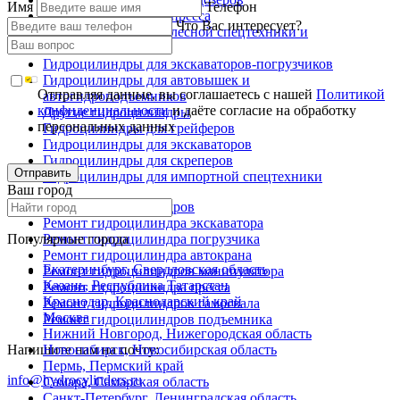
Имя
Телефон
Гидроцилиндры для пресса
Что Вас интересует?
Гидроцилиндры для лесной спецтехники и
металловозов
Гидроцилиндры для экскаваторов-погрузчиков
Гидроцилиндры для автовышек и
Отправляя данные, вы соглашаетесь с нашей
Политикой
автогидроподъемников
конфиденциальности
и даёте согласие на обработку
Другие гидроцилиндры
персональных данных
Гидроцилиндры для грейферов
Гидроцилиндры для экскаваторов
Гидроцилиндры для скреперов
Отправить
Гидроцилиндры для импортной спецтехники
Ваш город
Ремонт гидроцилиндров
Ремонт гидроцилиндра экскаватора
Популярные города
Ремонт гидроцилиндра погрузчика
Ремонт гидроцилиндра автокрана
Екатеринбург, Свердловская область
Ремонт гидроцилиндров манипулятора
Казань, Республика Татарстан
Ремонт гидроцилиндра пресса
Краснодар, Краснодарский край
Ремонт гидроцилиндров самосвала
Москва
Ремонт гидроцилиндров подъемника
Нижний Новгород, Нижегородская область
Напишите нам на почту:
Новосибирск, Новосибирская область
Пермь, Пермский край
info@hydrocylinders.ru
Самара, Самарская область
Санкт-Петербург, Ленинградская область