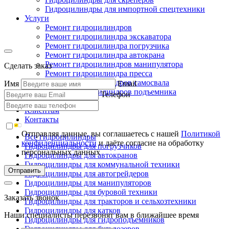
Гидроцилиндры для импортной спецтехники
Услуги
Ремонт гидроцилиндров
Ремонт гидроцилиндра экскаватора
Ремонт гидроцилиндра погрузчика
Ремонт гидроцилиндра автокрана
Ремонт гидроцилиндров манипулятора
Сделать заказ
Ремонт гидроцилиндра пресса
Ремонт гидроцилиндров самосвала
Имя
Email
Ремонт гидроцилиндров подъемника
Телефон
Производство
Клиентам
Контакты
Отправляя данные, вы соглашаетесь с нашей
Политикой
Все гидроцилиндры
конфиденциальности
и даёте согласие на обработку
Гидроцилиндры для погрузчиков
персональных данных
Гидроцилиндры для автокранов
Гидроцилиндры для коммунальной техники
Отправить
Гидроцилиндры для автогрейдеров
Гидроцилиндры для манипуляторов
Гидроцилиндры для буровой техники
Заказать звонок
Гидроцилиндры для тракторов и сельхозтехники
Гидроцилиндры для катков
Наши специалисты перезвонят вам в ближайшее время
Гидроцилиндры для гидроподъемников
Гидроцилиндры для бульдозеров