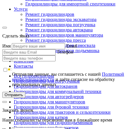
Гидроцилиндры для импортной спецтехники
Услуги
Ремонт гидроцилиндров
Ремонт гидроцилиндра экскаватора
Ремонт гидроцилиндра погрузчика
Ремонт гидроцилиндра автокрана
Ремонт гидроцилиндров манипулятора
Сделать заказ
Ремонт гидроцилиндра пресса
Ремонт гидроцилиндров самосвала
Имя
Email
Ремонт гидроцилиндров подъемника
Телефон
Производство
Клиентам
Контакты
Отправляя данные, вы соглашаетесь с нашей
Политикой
Все гидроцилиндры
конфиденциальности
и даёте согласие на обработку
Гидроцилиндры для погрузчиков
персональных данных
Гидроцилиндры для автокранов
Гидроцилиндры для коммунальной техники
Отправить
Гидроцилиндры для автогрейдеров
Гидроцилиндры для манипуляторов
Гидроцилиндры для буровой техники
Заказать звонок
Гидроцилиндры для тракторов и сельхозтехники
Гидроцилиндры для катков
Наши специалисты перезвонят вам в ближайшее время
Гидроцилиндры для гидроподъемников
Гидроцилиндры для бульдозеров