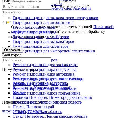
Имя
Телефон
Гидроцилиндры для пресса
Что Вас интересует?
Гидроцилиндры для лесной спецтехники и
металловозов
Гидроцилиндры для экскаваторов-погрузчиков
Гидроцилиндры для автовышек и
Отправляя данные, вы соглашаетесь с нашей
Политикой
автогидроподъемников
конфиденциальности
и даёте согласие на обработку
Другие гидроцилиндры
персональных данных
Гидроцилиндры для грейферов
Гидроцилиндры для экскаваторов
Гидроцилиндры для скреперов
Отправить
Гидроцилиндры для импортной спецтехники
Ваш город
Ремонт гидроцилиндров
Ремонт гидроцилиндра экскаватора
Популярные города
Ремонт гидроцилиндра погрузчика
Ремонт гидроцилиндра автокрана
Екатеринбург, Свердловская область
Ремонт гидроцилиндров манипулятора
Казань, Республика Татарстан
Ремонт гидроцилиндра пресса
Краснодар, Краснодарский край
Ремонт гидроцилиндров самосвала
Москва
Ремонт гидроцилиндров подъемника
Нижний Новгород, Нижегородская область
Напишите нам на почту:
Новосибирск, Новосибирская область
Пермь, Пермский край
info@hydrocylinders.ru
Самара, Самарская область
Санкт-Петербург, Ленинградская область